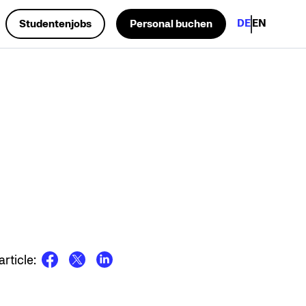
DE
EN
Studentenjobs
Personal buchen
.
rticle: