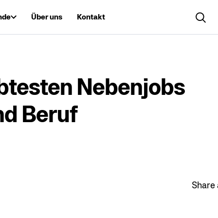
nde
Über uns
Kontakt
Search..
ebtesten Nebenjobs
nd Beruf
Share a