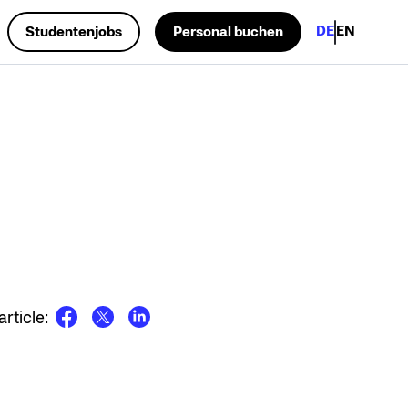
DE
EN
Studentenjobs
Personal buchen
.
rticle: