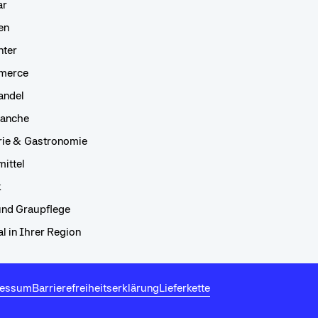
ar
en
nter
merce
andel
ranche
rie & Gastronomie
ittel
k
und Graupflege
l in Ihrer Region
essum
Barrierefreiheitserklärung
Lieferkette