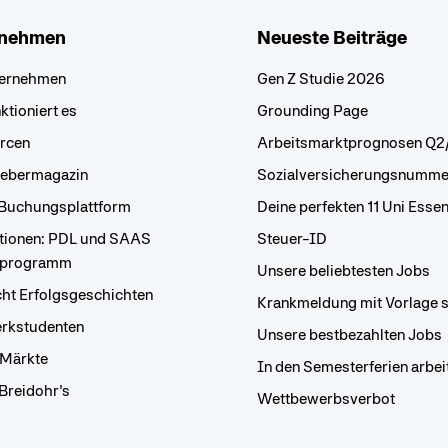
rnehmen
Neueste Beiträge
ternehmen
Gen Z Studie 2026
ktioniert es
Grounding Page
rcen
Arbeitsmarktprognosen Q
gebermagazin
Sozialversicherungsnumme
 Buchungsplattform
Deine perfekten 11 Uni Essen
ationen: PDL und SAAS
Steuer-ID
rprogramm
Unsere beliebtesten Jobs
ht Erfolgsgeschichten
Krankmeldung mit Vorlage 
rkstudenten
Unsere bestbezahlten Jobs
Märkte
In den Semesterferien arbei
Breidohr's
Wettbewerbsverbot