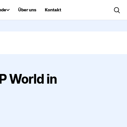
nde
Über uns
Kontakt
Search..
DP World in