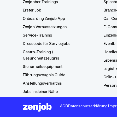
Zenjobber Trainings
Spiceb
Erster Job
Branch
Onboarding Zenjob App
Call Ce
Zenjob Voraussetzungen
E-Com
Service-Training
Einzelh
Dresscode für Servicejobs
Eventb
Gastro-Training /
Hotelle
Gesundheitszeugnis
Lebensm
Sicherheitsequipment
Logisti
Führungszeugnis Guide
Grün- 
Anstellungsverhältnis
Persona
Jobs in deiner Nähe
AGB
Datenschutzerklärung
Impr