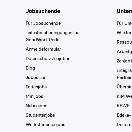
Jobsuchende
Unte
Für Jobsuchende
Für Un
Teilnahmebedingungen für
Wie fun
GoodWork Perks
Ressou
Anmeldeformular
Arbeit
Datenschutz Zenjobber
Zenjob
Blog
Integr
Jobbörse
Partne
Ferienjobs
Übersic
Minijobs
KiM We
Nebenjobs
REWE-
Studentenjobs
Edeka-
Werkstudentenjobs
Deiters