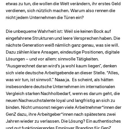
etwas zu tun, die wollen die Welt verändern, ihr erstes Geld
verdienen, sich nützlich machen. Warum also rennen die
nicht jedem Unternehmen die Türen ein?
Die unbequeme Wahrheit ist: Weil sie keinen Bock auf
eingefahrene Strukturen und leere Versprechen haben. Die
nächste Generation weiß nämlich ganz genau, was sie will.
Dazu zählen klare Ansagen, eindeutige Positionen, digitale
Lösungen – und vor allem: sinnvolle Tätigkeiten.
“Ausgerechnet daran wird’s ja wohl kaum liegen”, denken
sich viele deutsche Arbeitgebende an dieser Stelle. “Alles,
was wir tun, ist sinnvoll.” Naaa ja. Es scheint, als hätten
insbesondere deutsche Unternehmen im internationalen
Vergleich starken Nachholbedarf, wenn es darum geht, die
neuen Nachwuchstalente loyal und langfristig an sich zu
binden.
Nicht umsonst neigen viele Arbeitnehmer*innen der
GenZ dazu, ihre Arbeitgeber*innen nach spätestens zwei
Jahren wieder zu verlassen.
Die Lösung? Ein authentisches
und gut funktionierendes Employer Branding für GenZ.