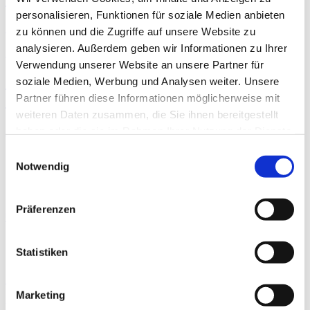
personalisieren, Funktionen für soziale Medien anbieten
Sonstige
zu können und die Zugriffe auf unsere Website zu
analysieren. Außerdem geben wir Informationen zu Ihrer
15,29 €/h.
Verwendung unserer Website an unsere Partner für
Reinigungsaushilfe gesucht für
soziale Medien, Werbung und Analysen weiter. Unsere
Dussmann
Partner führen diese Informationen möglicherweise mit
weiteren Daten zusammen, die Sie ihnen bereitgestellt
Erfordert:
haben oder die sie im Rahmen Ihrer Nutzung der Dienste
gesammelt haben.
Einwilligungsauswahl
Deutsche Sprache
Notwendig
Präferenzen
Unterbiberg, Neubiberg
Statistiken
Montag, 10. Aug.
Marketing
In 4 Tagen